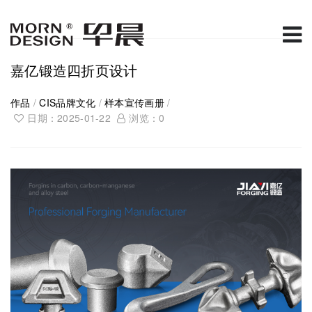
嘉亿锻造四折页设计
作品
/
CIS品牌文化
/
样本宣传画册
/
日期：2025-01-22
浏览：
0