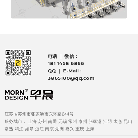
电话 ｜ 微信：
181 1458 6866
QQ ｜ E-Mail：
3865100@qq.com
江苏省苏州市张家港市东环路244号
服务城市：
上海
苏州
南通
无锡
常州
泰州
张家港
江阴
太仓
昆山
常熟
靖江
如皋
浙江
南京
湖洲
嘉兴
重庆
上海