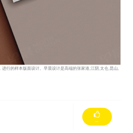
，进行的样本版面设计。
早晨设计
是
高端的
张家港
,江阴,太仓,昆山,
。
--