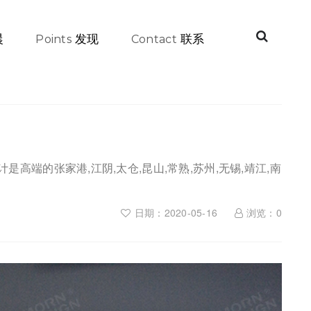
晨
发现
联系
Points
Contact
端的张家港,江阴,太仓,昆山,常熟,苏州,无锡,靖江,南
日期：2020-05-16
浏览：
0