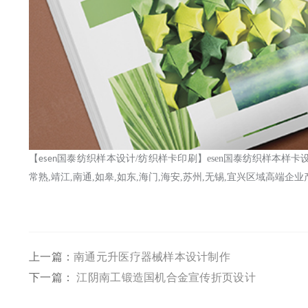
【
国泰纺织样本设计
/
纺织样卡印刷
】
esen国泰纺织样本样卡
esen
常熟,靖江,南通,如皋,如东,海门,海安,苏州,无锡,宜兴
区域高端企业
上一篇：
南通元升医疗器械样本设计制作
下一篇：
江阴南工锻造国机合金宣传折页设计