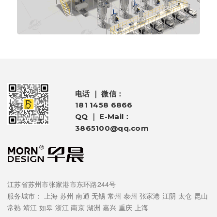
电话 ｜ 微信：
181 1458 6866
QQ ｜ E-Mail：
3865100@qq.com
江苏省苏州市张家港市东环路244号
服务城市：
上海
苏州
南通
无锡
常州
泰州
张家港
江阴
太仓
昆山
常熟
靖江
如皋
浙江
南京
湖洲
嘉兴
重庆
上海