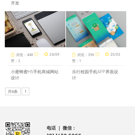
开发
24/09
25/03
浏览：440
浏览：396
赞：2
赞：1
小蜜蜂蜜H5手机商城网站
乐行校园手机APP界面设
设计
计
共6条
1
电话 ｜ 微信：