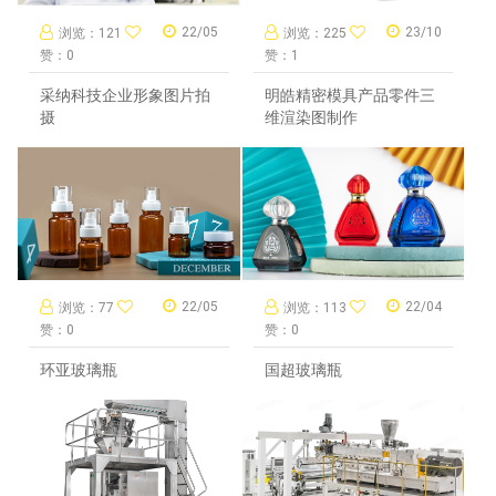
22/05
23/10
浏览：121
浏览：225
赞：0
赞：1
采纳科技企业形象图片拍
明皓精密模具产品零件三
摄
维渲染图制作
22/05
22/04
浏览：77
浏览：113
赞：0
赞：0
环亚玻璃瓶
国超玻璃瓶