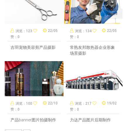
22/05
22/05
浏览：123
浏览：134
赞：0
赞：0
吉羽宠物美容剪产品摄影
常熟友邦散热器企业形象
场景摄影
22/10
19/02
浏览：100
浏览：217
赞：0
赞：0
产品banner图片拍摄制作
力达产品图片后期制作