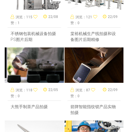
22/08
22/09
浏览：115
浏览：121
赞：1
赞：0
不锈钢包装机械设备拍摄
棠裕机械生产线拍摄和设
PS图片后期
备图片后期精修
22/05
22/09
浏览：118
浏览：87
赞：0
赞：0
大熊手制茶产品拍摄
箭牌智能指纹锁产品实物
拍摄