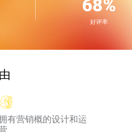
85
%
好评率
由
拥有营销概的设计和运
营