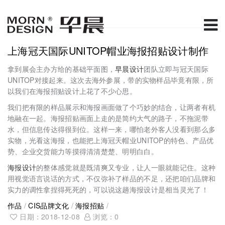
上海冠天国际UNITOP帽业海报招贴设计制作
拿到展会主办方给的基础平面图，
早晨设计
团队立即与冠天国际
UNITOP对接起来。这次去海外参展，带的实物样品毕竟有限，所
以我们在海报招贴设计上花了不少心思。
我们把有限的样品展示和海报画面做了个巧妙的结合，让两者有机
地融在一起。海报招贴画面上走的是简约大气的路子，不拖泥带
水，但信息传达得很到位。这样一来，哪怕老外客人没看到那么多
实物，光看这海报，也能把上海冠天帽业UNITOP的特色、产品优
势、企业交货能力等摸得清清楚楚、明明白白。
海报设计
的整体感觉就是既清爽又专业，让人一眼就能记住。这种
用视觉语言说话的方式，不仅弥补了样品的不足，还把咱们品牌和
实力的调性拿捏得死死的，可以说这趟海报设计是相当灵光了！
作品
/
CIS品牌文化
/
海报招贴
/
日期：2018-12-08
浏览：
0