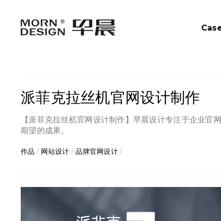
Cas
派菲克拉丝机官网设计制作
【派菲克拉丝机官网设计制作】早晨设计专注于企业官
期望的成果。
作品
/
网站设计
/
品牌官网设计
/