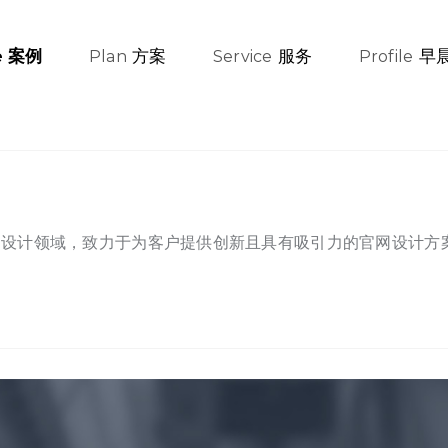
方案
服务
早
案例
e
Plan
Service
Profile
网设计领域，致力于为客户提供创新且具有吸引力的官网设计方