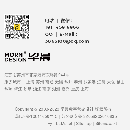
电话 ｜ 微信：
181 1458 6866
QQ ｜ E-Mail：
3865100@qq.com
江苏省苏州市张家港市东环路244号
服务城市：
上海
苏州
南通
无锡
常州
泰州
张家港
江阴
太仓
昆山
常熟
靖江
如皋
浙江
南京
湖洲
嘉兴
重庆
上海
Copyright © 2003-2026 早晨数字营销设计 版权所有 ｜
苏ICP备10011650号-5
| 苏公网安备 32058202010835
号 |
LLMs.txt
|
Sitemap
|
Sitemap.txt