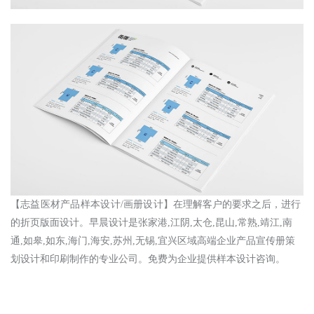
【
志益医材产品样本设计
/
画册设计
】
在理解
客户
的
要求
之后，进行
的
折页
版面设计
。
早晨设计
是张家港
,江阴,太仓,昆山,常熟,靖江,南
通,如皋,如东,海门,海安,苏州,无锡,宜兴
区域高端企业产品宣传册策
划设计和印刷制作的专业公司。免费为企业提供样本设计咨询。