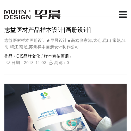
志益医材产品样本设计[画册设计]
志益医材样本画册设计★早晨设计★高端张家港,太仓,昆山,常熟,江
阴,靖江,南通,苏州样本画册设计制作公司
作品
/
CIS品牌文化
/
样本宣传画册
/
日期：2018-11-03
浏览：
0