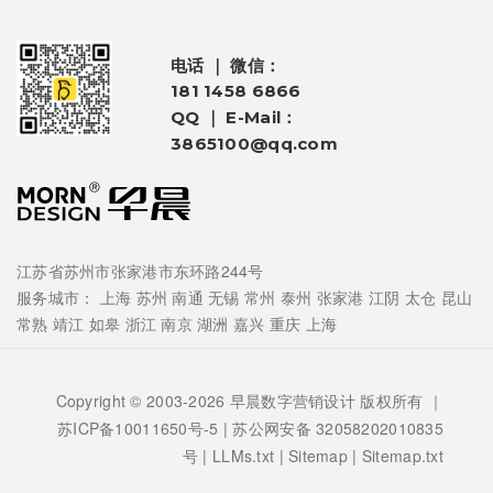
电话 ｜ 微信：
181 1458 6866
QQ ｜ E-Mail：
3865100@qq.com
江苏省苏州市张家港市东环路244号
服务城市：
上海
苏州
南通
无锡
常州
泰州
张家港
江阴
太仓
昆山
常熟
靖江
如皋
浙江
南京
湖洲
嘉兴
重庆
上海
Copyright © 2003-2026 早晨数字营销设计 版权所有 ｜
苏ICP备10011650号-5
| 苏公网安备 32058202010835
号 |
LLMs.txt
|
Sitemap
|
Sitemap.txt