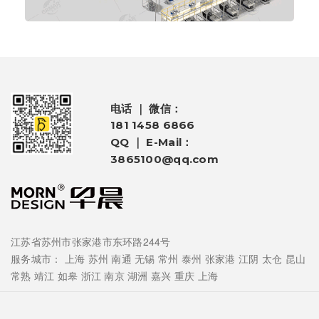
电话 ｜ 微信：
181 1458 6866
QQ ｜ E-Mail：
3865100@qq.com
江苏省苏州市张家港市东环路244号
服务城市：
上海
苏州
南通
无锡
常州
泰州
张家港
江阴
太仓
昆山
常熟
靖江
如皋
浙江
南京
湖洲
嘉兴
重庆
上海