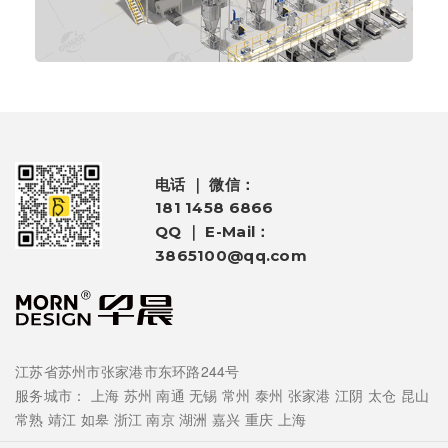
电话 ｜ 微信：
181 1458 6866
QQ ｜ E-Mail：
3865100@qq.com
江苏省苏州市张家港市东环路244号
服务城市：
上海
苏州
南通
无锡
常州
泰州
张家港
江阴
太仓
昆山
常熟
靖江
如皋
浙江
南京
湖洲
嘉兴
重庆
上海