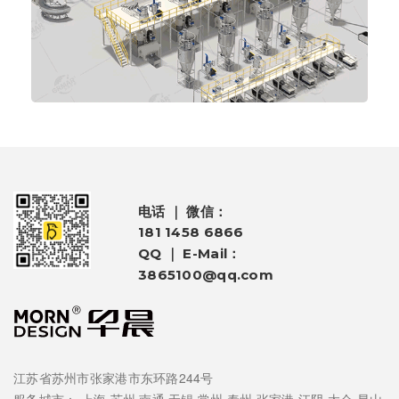
电话 ｜ 微信：
181 1458 6866
QQ ｜ E-Mail：
3865100@qq.com
江苏省苏州市张家港市东环路244号
服务城市：
上海
苏州
南通
无锡
常州
泰州
张家港
江阴
太仓
昆山