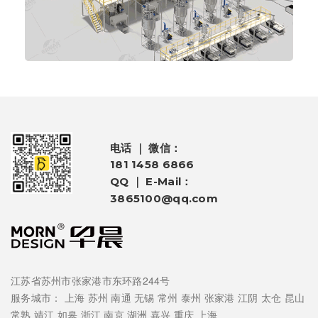
电话 ｜ 微信：
181 1458 6866
QQ ｜ E-Mail：
3865100@qq.com
江苏省苏州市张家港市东环路244号
服务城市：
上海
苏州
南通
无锡
常州
泰州
张家港
江阴
太仓
昆山
常熟
靖江
如皋
浙江
南京
湖洲
嘉兴
重庆
上海