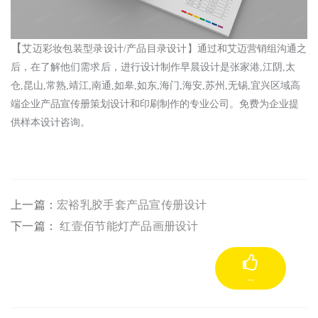
【
艾迈彩妆包装型录设计
/
产品目录设计
】通过和
艾迈
营销组沟通之
后，在了解他们
需求
后，进行
设计制作
早晨设计
是张家港
,江阴,太
仓,昆山,常熟,靖江,南通,如皋,如东,海门,海安,苏州,无锡,宜兴
区域高
端企业产品宣传册策划设计和印刷制作的专业公司。免费为企业提
供样本设计咨询。
上一篇：
宏裕乳胶手套产品宣传册设计
下一篇：
红壹佰节能灯产品画册设计
--