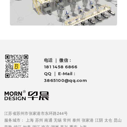
电话 ｜ 微信：
181 1458 6866
QQ ｜ E-Mail：
3865100@qq.com
江苏省苏州市张家港市东环路244号
服务城市：
上海
苏州
南通
无锡
常州
泰州
张家港
江阴
太仓
昆山
常熟
靖江
如皋
浙江
南京
湖洲
嘉兴
重庆
上海