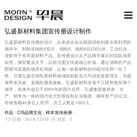
弘盛新材料集团宣传册设计制作
弘盛新材料宣传册的设计，从表述企业从能源回收到废水再利用的
循环中，到制造锦纶6切片、锦纶6、锦纶6抗UV白丝、工业红丝、
浸胶帘子布等新材料产品。宣传册设计从产品细节展示到实际场景
应用，摒弃繁杂文字，以简洁图文传递核心价值。通过清晰的产品
图谱与直观的场景化画面，让每一款新材料的性能与优势一目了
然，尽显弘盛在锦纶新材料领域的创新实力与绿色发展理念，为观
者带来高效、直观的视觉体验。弘盛新材料坐落于江阴和海安两个
城市，前身为创立于2003年的强力化纤，弘盛集团集研发、生
产、销售为一体的现代化大型股份制企业集团，拥有资产20亿元，
年销售额40多亿人民币，员工人数近1000人。
作品
/
CIS品牌文化
/
样本宣传画册
/
日期：2018-12-03
浏览：
0