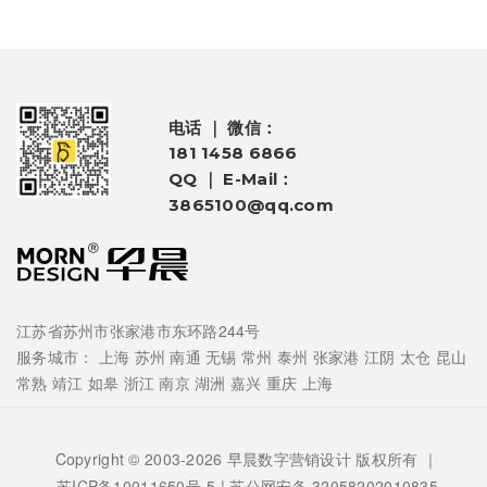
电话 ｜ 微信：
181 1458 6866
QQ ｜ E-Mail：
3865100@qq.com
江苏省苏州市张家港市东环路244号
服务城市：
上海
苏州
南通
无锡
常州
泰州
张家港
江阴
太仓
昆山
常熟
靖江
如皋
浙江
南京
湖洲
嘉兴
重庆
上海
Copyright © 2003-2026 早晨数字营销设计 版权所有 ｜
苏ICP备10011650号-5
| 苏公网安备 32058202010835