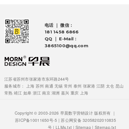
电话 ｜ 微信：
181 1458 6866
QQ ｜ E-Mail：
3865100@qq.com
江苏省苏州市张家港市东环路244号
服务城市：
上海
苏州
南通
无锡
常州
泰州
张家港
江阴
太仓
昆山
常熟
靖江
如皋
浙江
南京
湖洲
嘉兴
重庆
上海
Copyright © 2003-2026 早晨数字营销设计 版权所有 ｜
苏ICP备10011650号-5
| 苏公网安备 32058202010835
号 |
LLMs.txt
|
Sitemap
|
Sitemap.txt