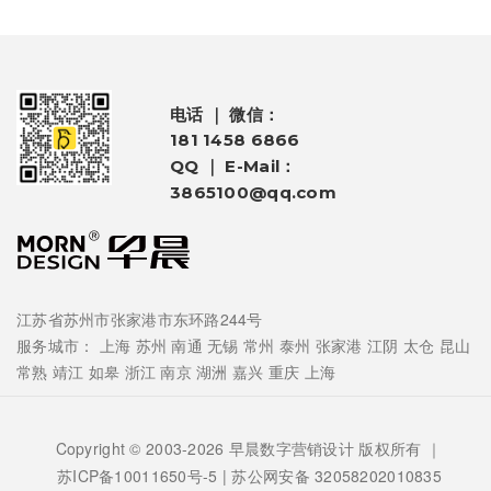
电话 ｜ 微信：
181 1458 6866
QQ ｜ E-Mail：
3865100@qq.com
江苏省苏州市张家港市东环路244号
服务城市：
上海
苏州
南通
无锡
常州
泰州
张家港
江阴
太仓
昆山
常熟
靖江
如皋
浙江
南京
湖洲
嘉兴
重庆
上海
Copyright © 2003-2026 早晨数字营销设计 版权所有 ｜
苏ICP备10011650号-5
| 苏公网安备 32058202010835