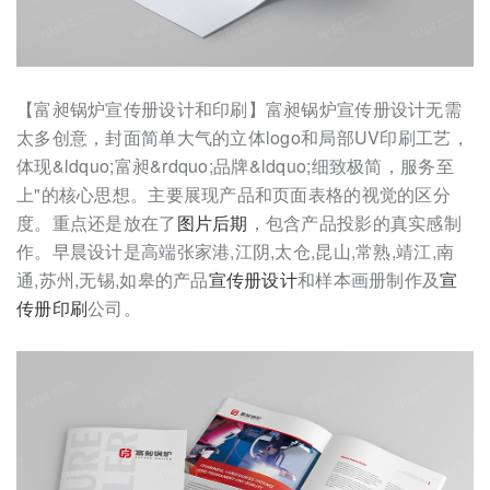
【富昶锅炉宣传册设计和印刷】富昶锅炉宣传册设计无需
太多创意，封面简单大气的立体logo和局部UV印刷工艺，
体现&ldquo;富昶&rdquo;品牌&ldquo;细致极简，服务至
上"的核心思想。主要展现产品和页面表格的视觉的区分
度。重点还是放在了
图片后期
，包含产品投影的真实感制
作。早晨设计是高端张家港,江阴,太仓,昆山,常熟,靖江,南
通,苏州,无锡,如皋的产品
宣传册设计
和样本画册制作及
宣
传册印刷
公司。