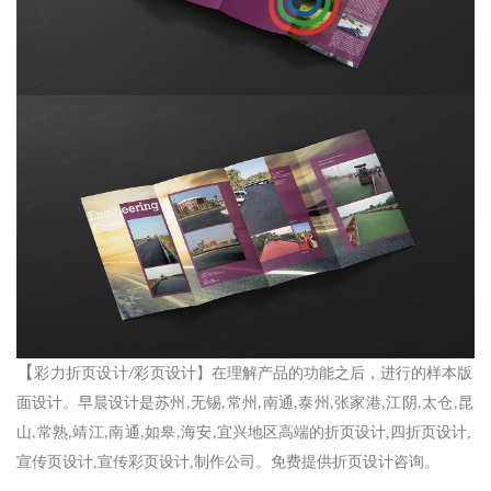
【
彩力折页设计
彩页设计
】
在理解产品的功能之后，进行的样本版
/
面设计。
早晨设计
是
苏州
无锡
常州
南通
泰州
张家港
江阴
太仓
昆
,
,
,
,
,
,
,
,
山
常熟
靖江
南通
如皋
海安
宜兴
地区高端的折页设计
,四折页设计,
,
,
,
,
,
,
宣传页设计,宣传彩页设计,制作公司。免费提供折页设计咨询。