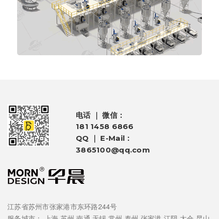
电话 ｜ 微信：
181 1458 6866
QQ ｜ E-Mail：
3865100@qq.com
江苏省苏州市张家港市东环路244号
服务城市：
上海
苏州
南通
无锡
常州
泰州
张家港
江阴
太仓
昆山