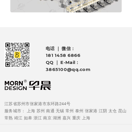
电话 ｜ 微信：
181 1458 6866
QQ ｜ E-Mail：
3865100@qq.com
江苏省苏州市张家港市东环路244号
服务城市：
上海
苏州
南通
无锡
常州
泰州
张家港
江阴
太仓
昆山
常熟
靖江
如皋
浙江
南京
湖洲
嘉兴
重庆
上海