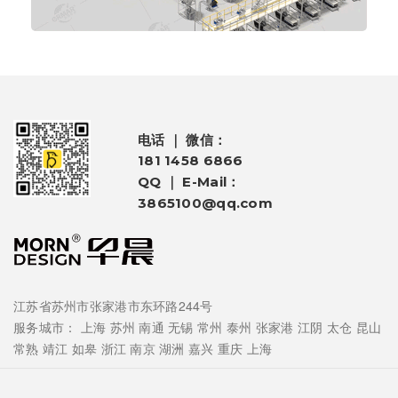
电话 ｜ 微信：
181 1458 6866
QQ ｜ E-Mail：
3865100@qq.com
江苏省苏州市张家港市东环路244号
服务城市：
上海
苏州
南通
无锡
常州
泰州
张家港
江阴
太仓
昆山
常熟
靖江
如皋
浙江
南京
湖洲
嘉兴
重庆
上海