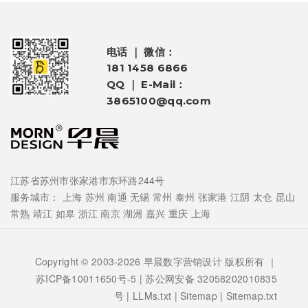
电话 ｜ 微信：
181 1458 6866
QQ ｜ E-Mail：
3865100@qq.com
江苏省苏州市张家港市东环路244号
服务城市：
上海
苏州
南通
无锡
常州
泰州
张家港
江阴
太仓
昆山
常熟
靖江
如皋
浙江
南京
湖洲
嘉兴
重庆
上海
Copyright © 2003-2026 早晨数字营销设计 版权所有 ｜
苏ICP备10011650号-5
| 苏公网安备 32058202010835
号 |
LLMs.txt
|
Sitemap
|
Sitemap.txt