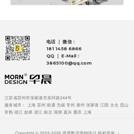
电话 ｜ 微信：
181 1458 6866
QQ ｜ E-Mail：
3865100@qq.com
江苏省苏州市张家港市东环路244号
服务城市：
上海
苏州
南通
无锡
常州
泰州
张家港
江阴
太仓
昆山
常熟
靖江
如皋
浙江
南京
湖洲
嘉兴
重庆
上海
Copyright © 2003-2026 早晨数字营销设计 版权所有 ｜