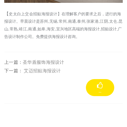
【
史太白上交会招贴海报设计
】
在理解
客户
的
要求
之后，进行的
海
报
设计。
早晨设计
是
苏州
无锡
常州
南通
泰州
张家港
江阴
太仓
昆
,
,
,
,
,
,
,
,
山
常熟
靖江
南通
如皋
海安
宜兴
地区高端的
海报
设计
,
招贴
设计
,
广
,
,
,
,
,
,
告
设计制作公司。免费提供
海报
设计咨询。
上一篇：
圣华盾服饰海报设计
下一篇：
艾迈招贴海报设计
--