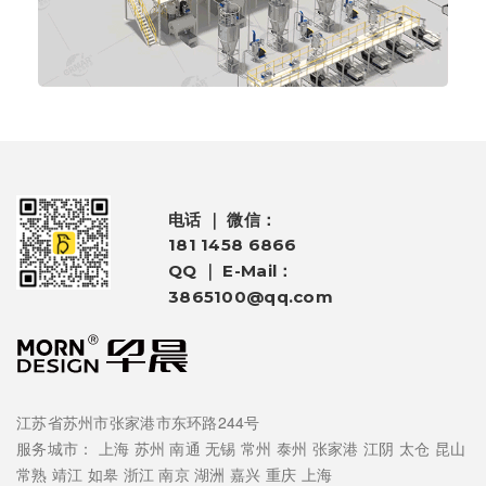
电话 ｜ 微信：
181 1458 6866
QQ ｜ E-Mail：
3865100@qq.com
江苏省苏州市张家港市东环路244号
服务城市：
上海
苏州
南通
无锡
常州
泰州
张家港
江阴
太仓
昆山
常熟
靖江
如皋
浙江
南京
湖洲
嘉兴
重庆
上海