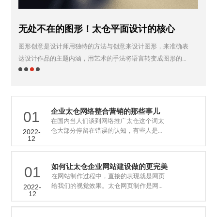
太仓画册设计应包含哪些要素？
太仓网络推广化 六个细节关乎成败
无处不在的图形！太仓平面设计的核心
看新消费时代太仓包装设计趋势，4月这个包...
画册是企业对外宣传自身文化、产品特点的广告媒介之一，是
在内容营销，特别是基于网络的内容营销，有很多小细节是需
图形创意是设计师用独特的方法与创意来设计图形，来准确表
随着消费升级及礼品经济的发展，太仓产品包装印刷及设计价
太仓企业对外的名片。一本好的画册对太仓企业的宣传和推广
要注意的。但为什么很多营销人员会去忽视这些小细节呢？...
达设计作品的主题内涵，用艺术的手法将语言转变成图形的设
值愈发突出，不但要彰显产品调性，还要重视包装与消费者的
具有非常重要......
计过程。广告......
互动性，包装......
企业太仓网络整合营销的那些事儿
01
在国内当人们谈到网络推广太仓这个词太
仓大部分停留在错误的认知，有些人是就
2022-
12
简单的认知成电话营销、客服等。还有些
人只知道是简......
如何让太仓企业网站建设做的更完美
01
在网站制作过程中，直接的表现就是网页
给我们的视觉效果。太仓网页制作是网页
2022-
12
的美工部分，它的好坏直接关系着网站的
浏览量和网站......