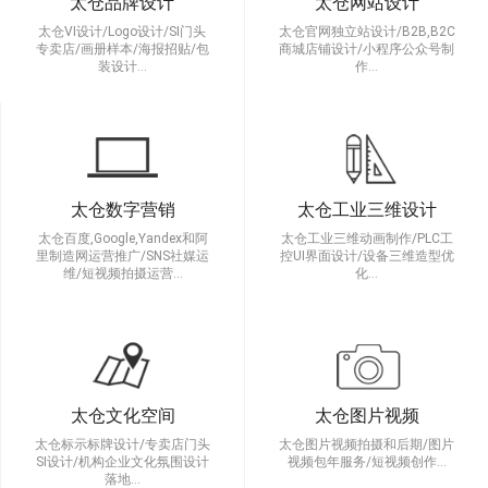
太仓品牌设计
太仓网站设计
太仓VI设计/Logo设计/SI门头
太仓官网独立站设计/B2B,B2C
专卖店/画册样本/海报招贴/包
商城店铺设计/小程序公众号制
装设计…
作…
太仓数字营销
太仓工业三维设计
太仓百度,Google,Yandex和阿
太仓工业三维动画制作/PLC工
里制造网运营推广/SNS社媒运
控UI界面设计/设备三维造型优
维/短视频拍摄运营…
化…
太仓文化空间
太仓图片视频
太仓标示标牌设计/专卖店门头
太仓图片视频拍摄和后期/图片
SI设计/机构企业文化氛围设计
视频包年服务/短视频创作…
落地…