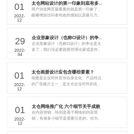
太仓网站设计的第一印象到底有多重要
01
用户浏览网页最重要的就是第一印象了，
能够增加访问者有效的感知以及吸引力，
2022-
12
从营销角度来看，更符合营销思维。那么
接下来让我们......
企业形象设计（也称CI设计）的争论是太多...
29
企业形象设计（也称CI设计）的争论是太
多了，我们没必要跟那些理论家或是作家
2022-
04
出身的所谓专家讨论VI、MI、BI哪个最重
要。...
太仓画册设计应包含哪些要素？
01
画册是企业对外宣传自身文化、产品特点
的广告媒介之一，是太仓企业对外的名
2022-
12
片。一本好的画册对太仓企业的宣传和推
广具有非常重要......
太仓网络推广化 六个细节关乎成败
01
在内容营销，特别是基于网络的内容营
销，有很多小细节是需要注意的。但为什
2022-
12
么很多营销人员会去忽视这些小细节
呢？...