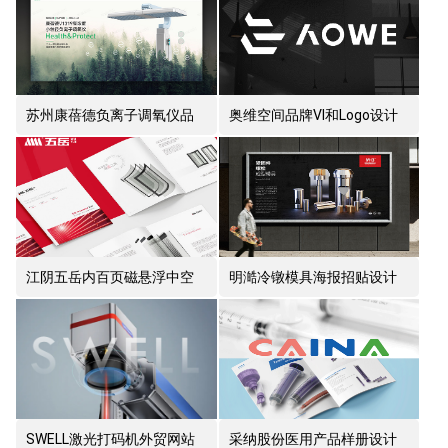
苏州康蓓德负离子调氧仪品
奥维空间品牌VI和Logo设计
牌官网设计
江阴五岳内百页磁悬浮中空
明澔冷镦模具海报招贴设计
玻璃产品画册设计
制作
SWELL激光打码机外贸网站
采纳股份医用产品样册设计