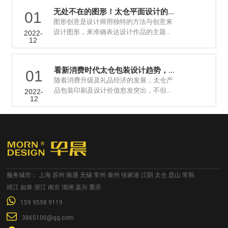
无处不在的图形！太仓平面设计的核心
01
图形创意是设计师用独特的方法与创意来
设计图形，来准确表达设计作品的主题内
2022-
12
涵，用艺术的手法将语言转变成图形的设
计过程。广告......
看新消费时代太仓包装设计趋势，4月这个包...
01
随着消费升级及礼品经济的发展，太仓产
品包装印刷及设计价值愈发突出，不但要
2022-
12
彰显产品调性，还要重视包装与消费者的
互动性，包装......
服务城市：
上海
苏州
南通
无锡
常州
泰州
张家港
江阴
太仓
昆山
常熟
靖江
如皋
浙江
南京
湖洲
嘉兴
重庆
159 9598 9119
3865100@qq.com