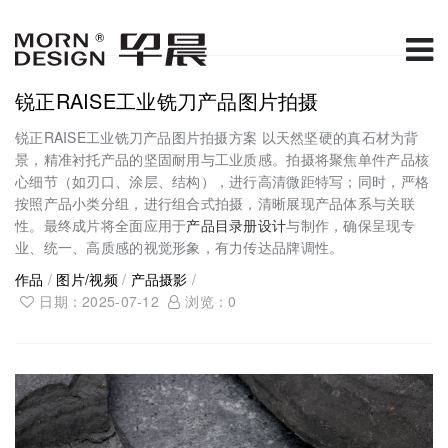
锐正RAISE工业铣刀产品图片拍摄
锐正RAISE工业铣刀产品图片拍摄方案 以天然坚硬的真石材为背
景，精准衬托产品的坚固耐用与工业质感。拍摄将聚焦单件产品核
心细节（如刃口、涂层、结构），进行高清微距特写；同时，严格
按照产品小类分组，进行组合式拍摄，清晰展现产品体系与关联
性。最终成片将全面应用于
产品目录册设计
与制作，确保呈现专
业、统一、高质感的视觉形象，有力传达品牌调性。
作品
/
图片/视频
/
产品摄影
/
日期：2025-07-12
浏览：
0