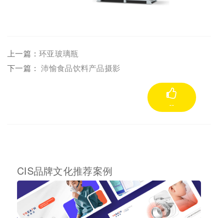
上一篇：
环亚玻璃瓶
下一篇：
沛愉食品饮料产品摄影
--
CIS品牌文化推荐案例