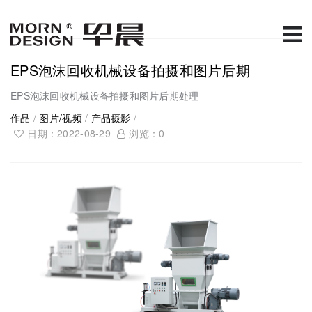
EPS泡沫回收机械设备拍摄和图片后期
EPS泡沫回收机械设备拍摄和图片后期处理
作品
/
图片/视频
/
产品摄影
/
日期：2022-08-29
浏览：
0