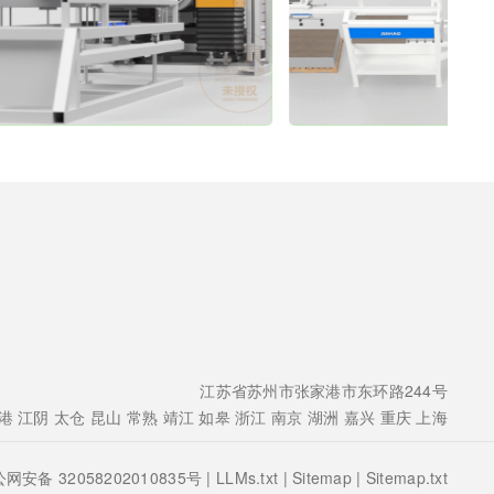
江苏省苏州市张家港市东环路244号
港
江阴
太仓
昆山
常熟
靖江
如皋
浙江
南京
湖洲
嘉兴
重庆
上海
公网安备 32058202010835号 |
LLMs.txt
|
Sitemap
|
Sitemap.txt