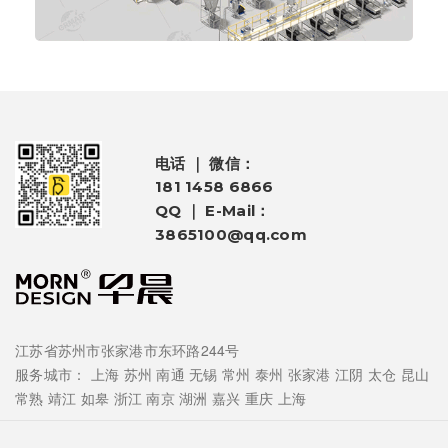
电话 ｜ 微信：
181 1458 6866
QQ ｜ E-Mail：
3865100@qq.com
江苏省苏州市张家港市东环路244号
服务城市：
上海
苏州
南通
无锡
常州
泰州
张家港
江阴
太仓
昆山
常熟
靖江
如皋
浙江
南京
湖洲
嘉兴
重庆
上海