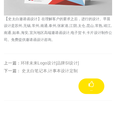
【
史太白邀请函设计
】
在理解
客户
的
要求
之后，进行的设计。
早晨
设计
是
苏州
无锡
常州
南通
泰州
张家港
江阴
太仓
昆山
常熟
靖江
,
,
,
,
,
,
,
,
,
,
,
南通
如皋
海安
宜兴
地区高端
邀请函
设计
,
电子贺卡
,
卡片
设计制作公
,
,
,
司。免费提供
邀请函设计
咨询。
上一篇：
环球未来Logo设计[品牌SI设计]
下一篇：
史太白笔记本,计事本设计定制
--