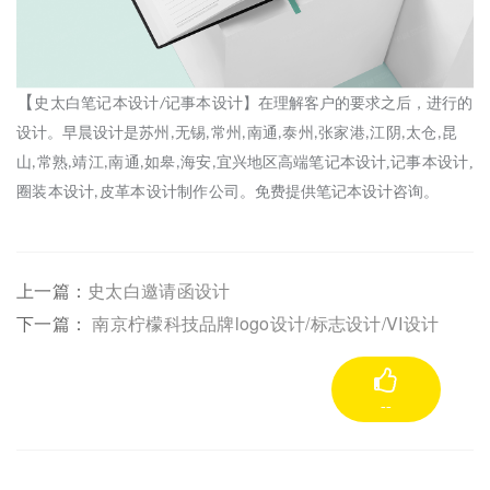
【
史太白笔记本设计
记事本设计
】
在理解
客户
的
要求
之后，进行的
/
设计。
早晨设计
是
苏州
无锡
常州
南通
泰州
张家港
江阴
太仓
昆
,
,
,
,
,
,
,
,
山
常熟
靖江
南通
如皋
海安
宜兴
地区高端
笔记本
设计
,
记事本
设计
,
,
,
,
,
,
,
圈装本设计
皮革本设计制作
公司。免费提供
笔记本
设计
咨询。
,
上一篇：
史太白邀请函设计
下一篇：
南京柠檬科技品牌logo设计/标志设计/VI设计
--