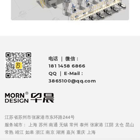
电话 ｜ 微信：
181 1458 6866
QQ ｜ E-Mail：
3865100@qq.com
江苏省苏州市张家港市东环路244号
服务城市：
上海
苏州
南通
无锡
常州
泰州
张家港
江阴
太仓
昆山
常熟
靖江
如皋
浙江
南京
湖洲
嘉兴
重庆
上海