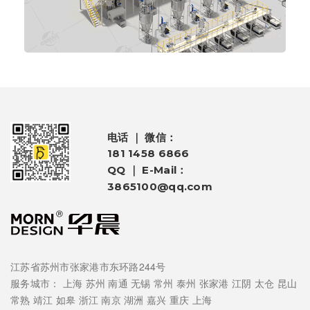
电话 ｜ 微信：
181 1458 6866
QQ ｜ E-Mail：
3865100@qq.com
江苏省苏州市张家港市东环路244号
服务城市：
上海
苏州
南通
无锡
常州
泰州
张家港
江阴
太仓
昆山
常熟
靖江
如皋
浙江
南京
湖洲
嘉兴
重庆
上海