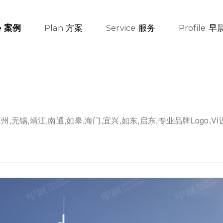
方案
服务
早
案例
e
Plan
Service
Profile
苏州,无锡,靖江,南通,如皋,海门,宜兴,如东,启东,专业品牌Logo,V