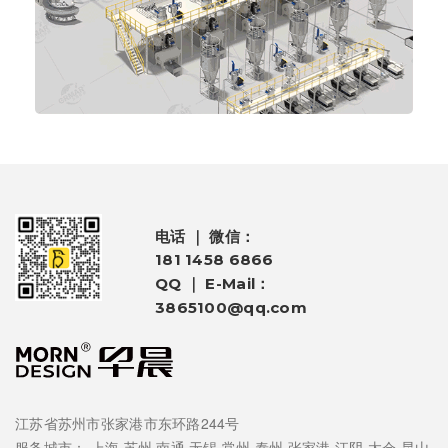
电话 ｜ 微信：
181 1458 6866
QQ ｜ E-Mail：
3865100@qq.com
江苏省苏州市张家港市东环路244号
服务城市：
上海
苏州
南通
无锡
常州
泰州
张家港
江阴
太仓
昆山