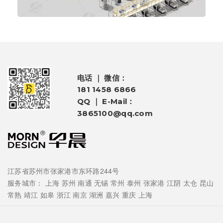
电话 ｜ 微信：
181 1458 6866
QQ ｜ E-Mail：
3865100@qq.com
江苏省苏州市张家港市东环路244号
服务城市：
上海
苏州
南通
无锡
常州
泰州
张家港
江阴
太仓
昆山
常熟
靖江
如皋
浙江
南京
湖洲
嘉兴
重庆
上海