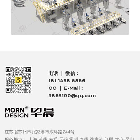
电话 ｜ 微信：
181 1458 6866
QQ ｜ E-Mail：
3865100@qq.com
江苏省苏州市张家港市东环路244号
服务城市：
上海
苏州
南通
无锡
常州
泰州
张家港
江阴
太仓
昆山