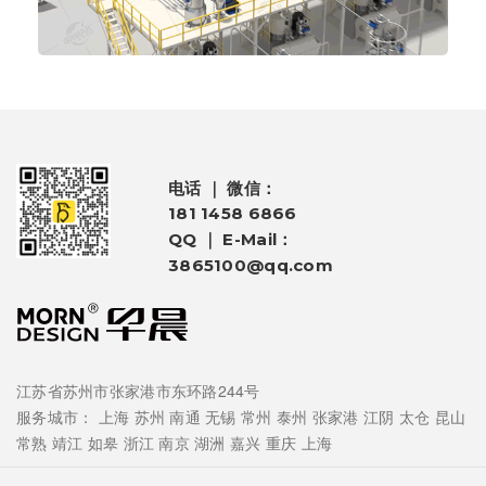
电话 ｜ 微信：
181 1458 6866
QQ ｜ E-Mail：
3865100@qq.com
江苏省苏州市张家港市东环路244号
服务城市：
上海
苏州
南通
无锡
常州
泰州
张家港
江阴
太仓
昆山
常熟
靖江
如皋
浙江
南京
湖洲
嘉兴
重庆
上海