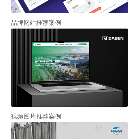
品牌网站推荐案例
视频图片推荐案例