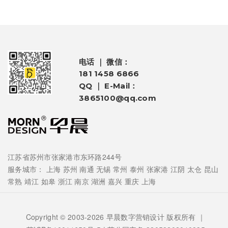
电话 ｜ 微信：
181 1458 6866
QQ ｜ E-Mail：
3865100@qq.com
江苏省苏州市张家港市东环路244号
服务城市：
上海
苏州
南通
无锡
常州
泰州
张家港
江阴
太仓
昆山
常熟
靖江
如皋
浙江
南京
湖洲
嘉兴
重庆
上海
Copyright © 2003-2026 早晨数字营销设计 版权所有 ｜