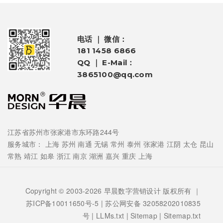
电话 ｜ 微信：
181 1458 6866
QQ ｜ E-Mail：
3865100@qq.com
江苏省苏州市张家港市东环路244号
服务城市：
上海
苏州
南通
无锡
常州
泰州
张家港
江阴
太仓
昆山
常熟
靖江
如皋
浙江
南京
湖洲
嘉兴
重庆
上海
Copyright © 2003-2026 早晨数字营销设计 版权所有 ｜
苏ICP备10011650号-5
| 苏公网安备 32058202010835
号 |
LLMs.txt
|
Sitemap
|
Sitemap.txt