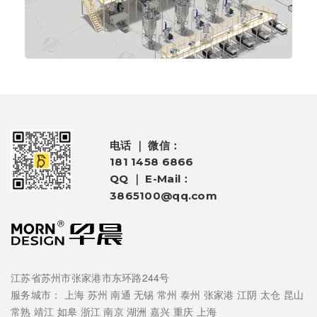
电话 ｜ 微信：
181 1458 6866
QQ ｜ E-Mail：
3865100@qq.com
江苏省苏州市张家港市东环路244号
服务城市：
上海
苏州
南通
无锡
常州
泰州
张家港
江阴
太仓
昆山
常熟
靖江
如皋
浙江
南京
湖洲
嘉兴
重庆
上海