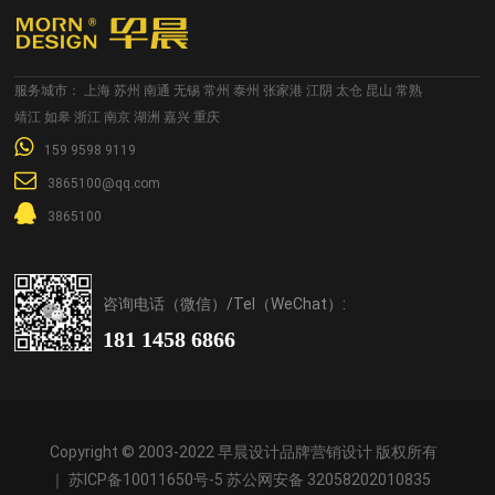
服务城市：
上海
苏州
南通
无锡
常州
泰州
张家港
江阴
太仓
昆山
常熟
靖江
如皋
浙江
南京
湖洲
嘉兴
重庆
159 9598 9119
3865100@qq.com
3865100
咨询电话（微信）/Tel（WeChat）:
181 1458 6866
Copyright © 2003-2022 早晨设计品牌营销设计 版权所有
｜
苏ICP备10011650号-5
苏公网安备 32058202010835