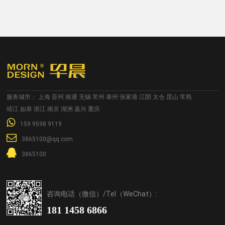
服务城市：
上海
苏州
南通
无锡
常州
泰州
张家港
江阴
太仓
昆山
常熟
靖江
如皋
浙江
南京
湖洲
嘉兴
重庆
159 9598 9119
3865100@qq.com
3865100
咨询电话（微信）/Tel（WeChat）:
181 1458 6866