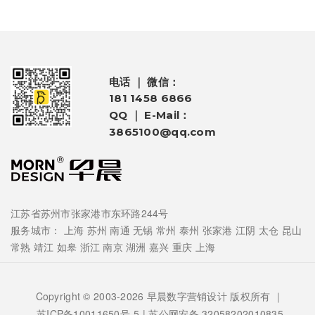
电话 ｜ 微信：
181 1458 6866
QQ ｜ E-Mail：
3865100@qq.com
江苏省苏州市张家港市东环路244号
服务城市：
上海
苏州
南通
无锡
常州
泰州
张家港
江阴
太仓
昆山
常熟
靖江
如皋
浙江
南京
湖洲
嘉兴
重庆
上海
Copyright © 2003-2026 早晨数字营销设计 版权所有 ｜
苏ICP备10011650号-5
| 苏公网安备 32058202010835