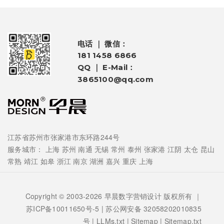
电话 ｜ 微信：
181 1458 6866
QQ ｜ E-Mail：
3865100@qq.com
江苏省苏州市张家港市东环路244号
服务城市：
上海
苏州
南通
无锡
常州
泰州
张家港
江阴
太仓
昆山
常熟
靖江
如皋
浙江
南京
湖洲
嘉兴
重庆
上海
Copyright © 2003-2026 早晨数字营销设计 版权所有 ｜
苏ICP备10011650号-5
| 苏公网安备 32058202010835
号 |
LLMs.txt
|
Sitemap
|
Sitemap.txt