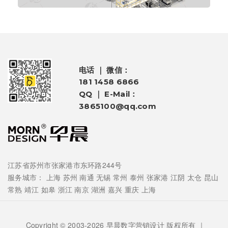
电话 ｜ 微信：
181 1458 6866
QQ ｜ E-Mail：
3865100@qq.com
江苏省苏州市张家港市东环路244号
服务城市：
上海
苏州
南通
无锡
常州
泰州
张家港
江阴
太仓
昆山
常熟
靖江
如皋
浙江
南京
湖洲
嘉兴
重庆
上海
Copyright © 2003-2026 早晨数字营销设计 版权所有 ｜