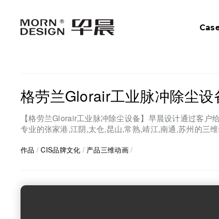
Cas
格劳兰Glorair工业脉冲除尘设
【格劳兰Glorair工业脉冲除尘设备】早晨设计通过
专业的张家港,江阴,太仓,昆山,常熟,靖江,南通,苏州
作品
/
CIS品牌文化
/
产品三维动画
/