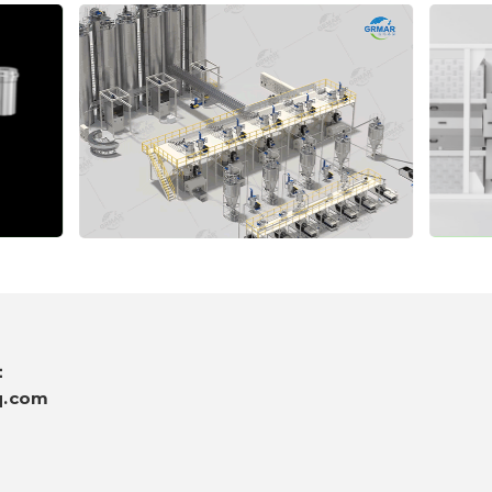
：
q.com