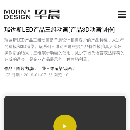
瑞达斯LED产品三维动画[产品3D动画制作]
瑞达斯LED产品三维动画是早晨设计根据客户的产品特性，来进行
的建模和3D渲染。该系列三维动画是根据产品特性模拟真人实际
操作后的结果，三维演示动画的使用，减少了因为语言表达障碍的
造成的误会，是企业产品展示的一种营销利器。
作品
/
图片/视频
/
工业三维渲染/动画
/
日期：2019-01-07
浏览：
0