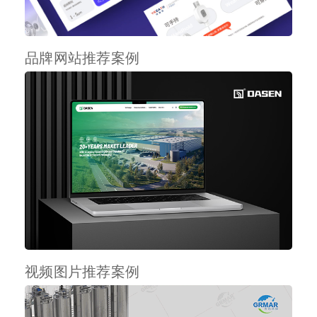
品牌网站推荐案例
视频图片推荐案例