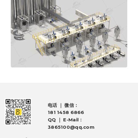
电话 ｜ 微信：
181 1458 6866
QQ ｜ E-Mail：
3865100@qq.com