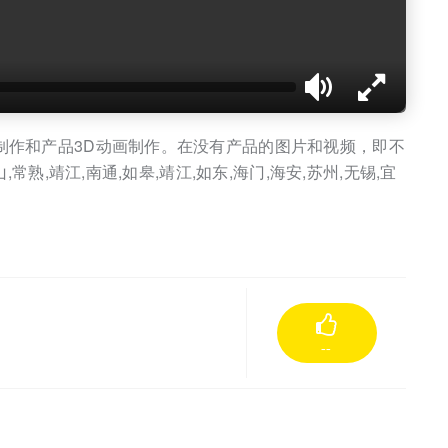
制作和产品3D动画制作。在没有产品的图片和视频，即不
靖江,南通,如皋,靖江,如东,海门,海安,苏州,无锡,宜
--